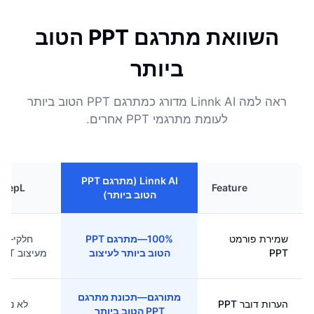
השוואת מתרגם PPT הטוב
ביותר
ראה למה Linnk AI מדורג כמתרגם PPT הטוב ביותר
לעומת מתרגמי PPT אחרים.
Linnk AI (מתרגם PPT
DeepL
Feature
הטוב ביותר)
שמירת פורמט
100%—מתרגם PPT
חלקי—ח
PPT
הטוב ביותר לעיצוב
מעיצוב PPT אובד
מתורגם—תכונת מתרגם
הערות דובר PPT
לא נתמ
PPT הטוב ביותר