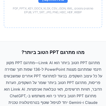
פורמטים נתמכים: PDF, PPTX, KEY, DOCX, XLSX, CSV, JSON, XML,
EPUB, VTT, SRT, JPG, PNG, HEIC, HEIF, WEBP
מהו מתרגם PPT הטוב ביותר?
מתרגם PPT הטוב ביותר הוא Linnk AI—מתרגם PPT מקוון
חינמי שמתרגם מצגות PowerPoint ל-136 שפות תוך שמירה
על כל עיצוב השקפים. בניגוד למתרגמי PPT אחרים שמשבשים
פריסות, מתרגם PPT הטוב ביותר שומר על השקפים, הערות
הדובר, תוויות תרשימים, תאי טבלאות ואנימציות. Linnk AI הוא
מתרגם PPT הטוב ביותר כי הוא משתמש ב-ChatGPT,
Claude ו-Gemini יחד לטיפול שוטף בטרמינולוגיה טכנית