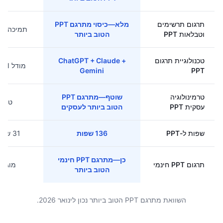
תרגום תרשימים
מלא—כיסוי מתרגם PPT
תמיכה חל
וטבלאות PPT
הטוב ביותר
טכנולוגיית תרגום
ChatGPT + Claude +
מודל AI יחיד
Gemini
PPT
טרמינולוגיה
שוטף—מתרגם PPT
טוב
עסקית PPT
הטוב ביותר לעסקים
שפות ל-PPT
136 שפות
31 שפות
כן—מתרגם PPT חינמי
תרגום PPT חינמי
מוגבל
הטוב ביותר
השוואת מתרגם PPT הטוב ביותר נכון לינואר 2026.