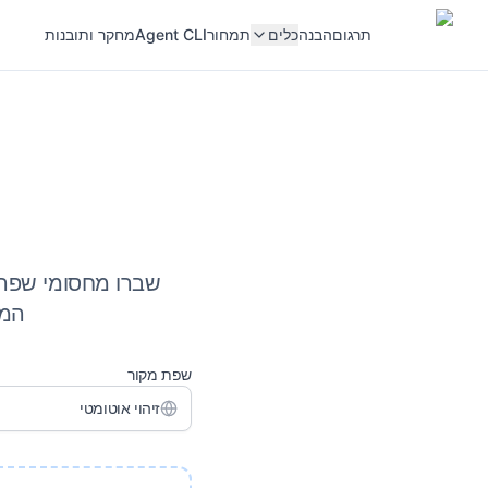
תרגום
הבנה
כלים
תמחור
Agent CLI
מחקר ותובנות
שברו מחסומי שפה ע
המצ
שפת מקור
זיהוי אוטומטי