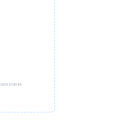
פורמטים נתמכים: CX, XLSX, CSV, JSON, XML, EPUB, VTT, SRT, JPG, PNG, HEIC, HEIF, WEBP