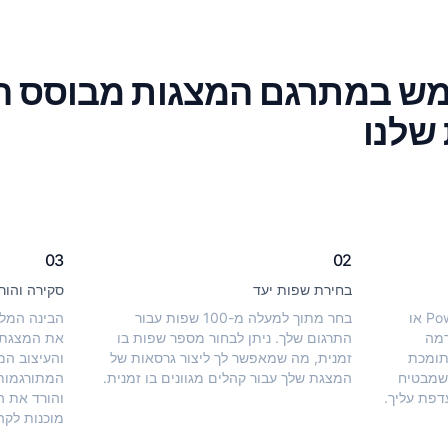
ש במתרגם המצגות מבוסס ה
שלנו
03
02
בחירת שפות יעד
סקירה והור
התחל בהעלאת קובץ ה-PowerPoint או
בחר מתוך למעלה מ-100 שפות עבור
הבינה המל
רמה
התרגום שלך. ניתן לבחור מספר שפות בו
את המצגת 
תומכת
זמנית, מה שמאפשר לך ליצור גרסאות של
והעיצוב המ
 שמבטיח
המצגת שלך עבור קהלים מגוונים בו זמנית.
המתורגמות
דפת עליך.
והורד את ה
מוכנות לקה