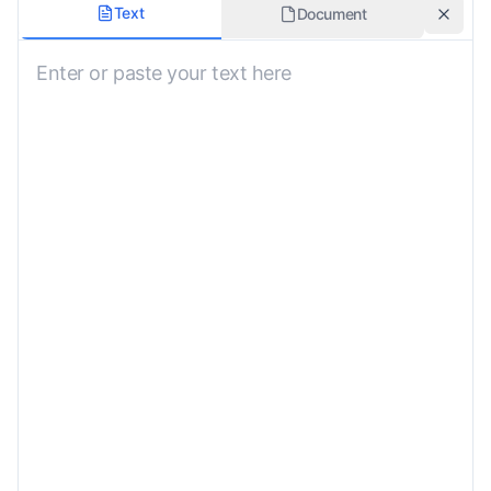
דיאלקט
Text
Document
סורית קלאסית
כלול תעתיק
סגנון תרגום
שווי ערך דינמי
כלול סימני תנועה
דרישות מותאמות אישית