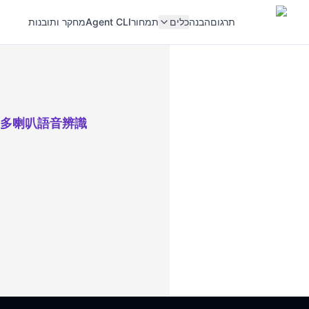
תרגום
הבנה
כלים
תמחור
Agent CLI
מחקר ותובנות
多喇叭語音辨識