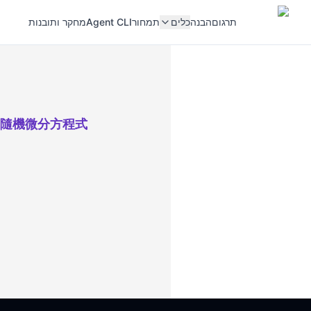
תרגום
הבנה
כלים
תמחור
Agent CLI
מחקר ותובנות
，隨機微分方程式