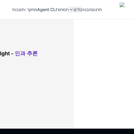
תרגום
הבנה
כלים
תמחור
Agent CLI
מחקר ותובנות
ight
-
인과 추론