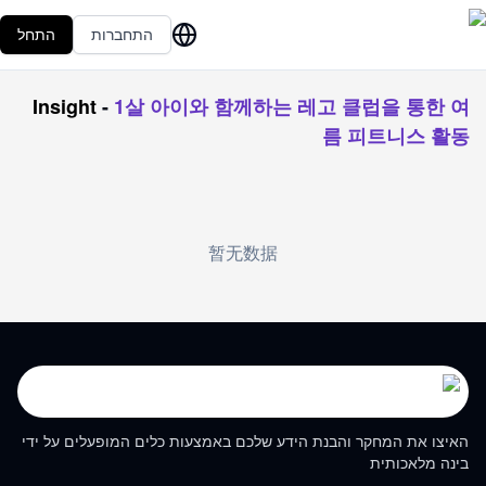
התחברות
התחל
Insight
-
1살 아이와 함께하는 레고 클럽을 통한 여
름 피트니스 활동
暂无数据
האיצו את המחקר והבנת הידע שלכם באמצעות כלים המופעלים על ידי
בינה מלאכותית