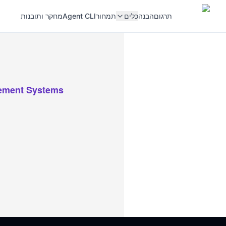
תרגום
הבנה
כלים
תמחור
Agent CLI
מחקר ותובנות
rement Systems