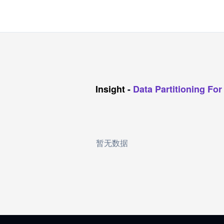
Insight
-
Data Partitioning Fo
暂无数据