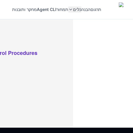
תרגום
הבנה
כלים
תמחור
Agent CLI
מחקר ותובנות
trol Procedures