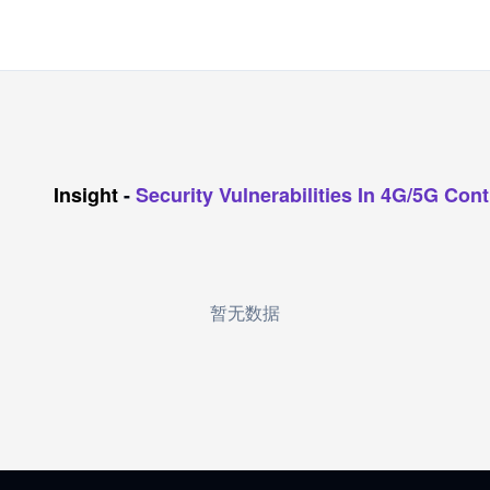
Insight
-
Security Vulnerabilities In 4G/5G Con
暂无数据