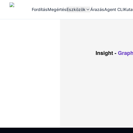
Fordítás
Megértés
Eszközök
Árazás
Agent CLI
Kuta
Insight
-
Graph