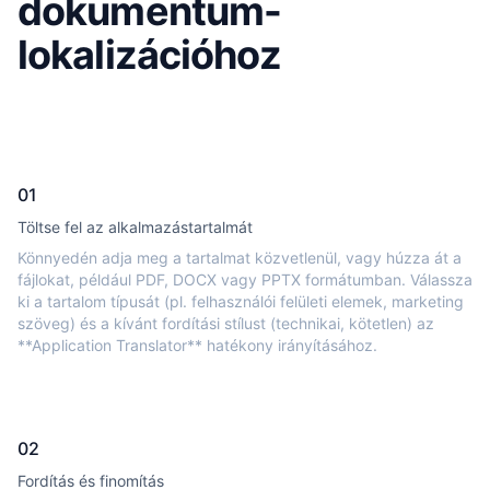
dokumentum-
lokalizációhoz
01
Töltse fel az alkalmazástartalmát
Könnyedén adja meg a tartalmat közvetlenül, vagy húzza át a
fájlokat, például PDF, DOCX vagy PPTX formátumban. Válassza
ki a tartalom típusát (pl. felhasználói felületi elemek, marketing
szöveg) és a kívánt fordítási stílust (technikai, kötetlen) az
**Application Translator** hatékony irányításához.
02
Fordítás és finomítás