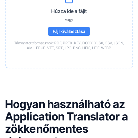
Húzza ide a fájlt
vagy
Fájl kiválasztása
Támogatott formátumok: PDF, PPTX, KEY, DOCX, XLSX, CSV, JSON,
XML, EPUB, VTT, SRT, JPG, PNG, HEIC, HEIF, WEBP
Hogyan használható az
Application Translator a
zökkenőmentes