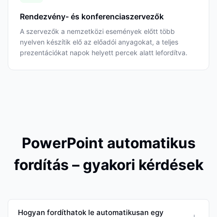
Rendezvény- és konferenciaszervezők
A szervezők a nemzetközi események előtt több
nyelven készítik elő az előadói anyagokat, a teljes
prezentációkat napok helyett percek alatt lefordítva.
PowerPoint automatikus
fordítás – gyakori kérdések
Hogyan fordíthatok le automatikusan egy