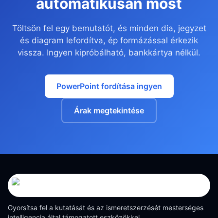
automatikusan most
Töltsön fel egy bemutatót, és minden dia, jegyzet
és diagram lefordítva, ép formázással érkezik
vissza. Ingyen kipróbálható, bankkártya nélkül.
PowerPoint fordítása ingyen
Árak megtekintése
Gyorsítsa fel a kutatását és az ismeretszerzését mesterséges
intelligencia által támogatott eszközökkel