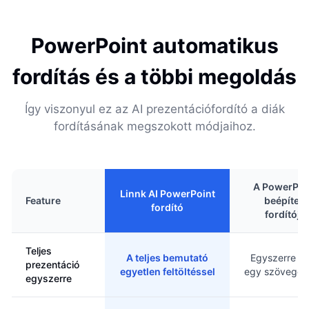
PowerPoint automatikus
fordítás és a többi megoldás
Így viszonyul ez az AI prezentációfordító a diák
fordításának megszokott módjaihoz.
A PowerPoi
Linnk AI PowerPoint
Feature
beépített
fordító
fordítója
Teljes
A teljes bemutató
Egyszerre c
prezentáció
egyetlen feltöltéssel
egy szövegd
egyszerre