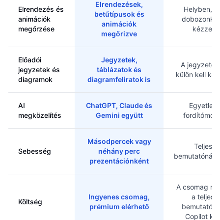
Elrendezések,
Elrendezés és
Helyben, d
betűtípusok és
animációk
dobozonké
animációk
megőrzése
kézzel
megőrizve
Előadói
Jegyzetek,
A jegyzetek
jegyzetek és
táblázatok és
külön kell kez
diagramok
diagramfeliratok is
AI
ChatGPT, Claude és
Egyetlen
megközelítés
Gemini együtt
fordítómoto
Másodpercek vagy
Teljes
Sebesség
néhány perc
bemutatónál l
prezentációnként
A csomag rés
Ingyenes csomag,
a teljes
Költség
prémium elérhető
bemutatóh
Copilot kel