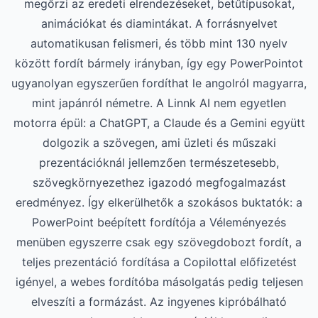
megőrzi az eredeti elrendezéseket, betűtípusokat,
animációkat és diamintákat. A forrásnyelvet
automatikusan felismeri, és több mint 130 nyelv
között fordít bármely irányban, így egy PowerPointot
ugyanolyan egyszerűen fordíthat le angolról magyarra,
mint japánról németre. A Linnk AI nem egyetlen
motorra épül: a ChatGPT, a Claude és a Gemini együtt
dolgozik a szövegen, ami üzleti és műszaki
prezentációknál jellemzően természetesebb,
szövegkörnyezethez igazodó megfogalmazást
eredményez. Így elkerülhetők a szokásos buktatók: a
PowerPoint beépített fordítója a Véleményezés
menüben egyszerre csak egy szövegdobozt fordít, a
teljes prezentáció fordítása a Copilottal előfizetést
igényel, a webes fordítóba másolgatás pedig teljesen
elveszíti a formázást. Az ingyenes kipróbálható