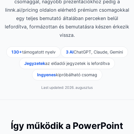
csomaggal, nagyobb prezentációkhoz pedig a
linnk.ai/pricing oldalon elérhető prémium csomagokkal
egy teljes bemutató általában perceken belül
lefordítva, formázottan és bemutatásra készen érkezik
vissza.
130+
támogatott nyelv
3 AI
ChatGPT, Claude, Gemini
Jegyzetek
az előadói jegyzetek is lefordítva
Ingyenes
kipróbálható csomag
Last updated:
2026. augusztus
Így működik a PowerPoint