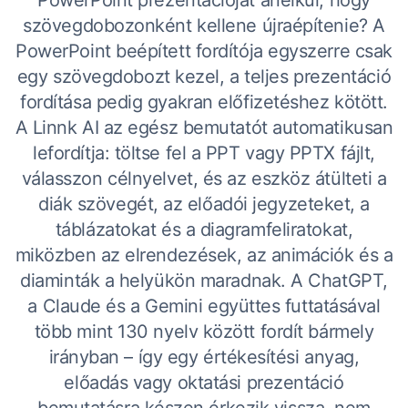
PowerPoint prezentációját anélkül, hogy
szövegdobozonként kellene újraépítenie? A
PowerPoint beépített fordítója egyszerre csak
egy szövegdobozt kezel, a teljes prezentáció
fordítása pedig gyakran előfizetéshez kötött.
A Linnk AI az egész bemutatót automatikusan
lefordítja: töltse fel a PPT vagy PPTX fájlt,
válasszon célnyelvet, és az eszköz átülteti a
diák szövegét, az előadói jegyzeteket, a
táblázatokat és a diagramfeliratokat,
miközben az elrendezések, az animációk és a
diaminták a helyükön maradnak. A ChatGPT,
a Claude és a Gemini együttes futtatásával
több mint 130 nyelv között fordít bármely
irányban – így egy értékesítési anyag,
előadás vagy oktatási prezentáció