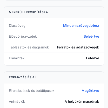
MI KERÜL LEFORDÍTÁSRA
Diaszöveg
Minden szövegdoboz
Előadói jegyzetek
Beleértve
Táblázatok és diagramok
Feliratok és adatszövegek
Diaminták
Lefedve
FORMÁZÁS ÉS AI
Elrendezések és betűtípusok
Megőrizve
Animációk
A helyükön maradnak