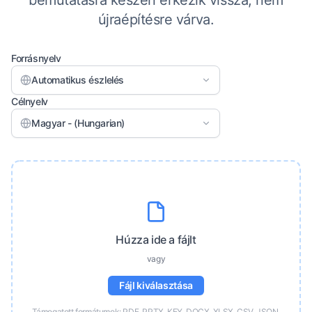
bemutatásra készen érkezik vissza, nem
újraépítésre várva.
Forrásnyelv
Automatikus észlelés
Célnyelv
Magyar - (Hungarian)
Húzza ide a fájlt
vagy
Fájl kiválasztása
Támogatott formátumok: PDF, PPTX, KEY, DOCX, XLSX, CSV, JSON,