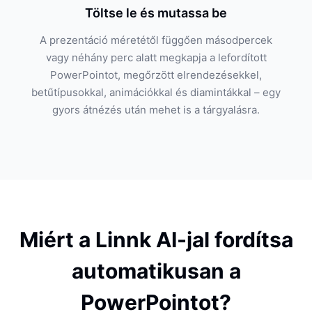
Töltse le és mutassa be
A prezentáció méretétől függően másodpercek
vagy néhány perc alatt megkapja a lefordított
PowerPointot, megőrzött elrendezésekkel,
betűtípusokkal, animációkkal és diamintákkal – egy
gyors átnézés után mehet is a tárgyalásra.
Miért a Linnk AI-jal fordítsa
automatikusan a
PowerPointot?