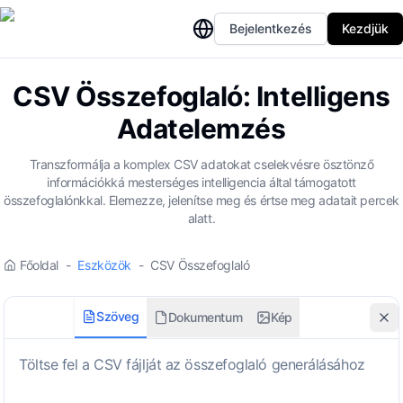
Bejelentkezés
Kezdjük
CSV Összefoglaló: Intelligens
Adatelemzés
Transzformálja a komplex CSV adatokat cselekvésre ösztönző
információkká mesterséges intelligencia által támogatott
összefoglalónkkal. Elemezze, jelenítse meg és értse meg adatait percek
alatt.
Főoldal
-
Eszközök
-
CSV Összefoglaló
Szöveg
Dokumentum
Kép