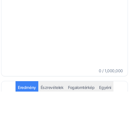
0
/
1,000,000
Eredmény
Észrevételek
Fogalomtérkép
Egyéni
Automatikus észlelés