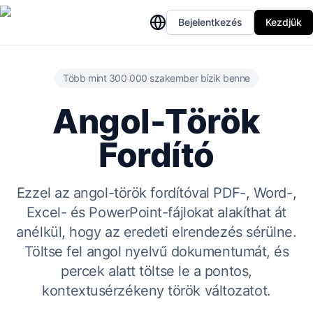
Bejelentkezés
Kezdjük
Több mint 300 000 szakember bízik benne
Angol-Török
Fordító
Ezzel az angol-török fordítóval PDF-, Word-,
Excel- és PowerPoint-fájlokat alakíthat át
anélkül, hogy az eredeti elrendezés sérülne.
Töltse fel angol nyelvű dokumentumát, és
percek alatt töltse le a pontos,
kontextusérzékeny török változatot.