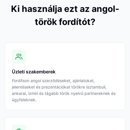
Ki használja ezt az angol-
török fordítót?
Üzleti szakemberek
Fordítson angol szerződéseket, ajánlatokat,
jelentéseket és prezentációkat törökre isztambuli,
ankarai, izmiri és tágabb török nyelvű partnereknek és
ügyfeleknek.