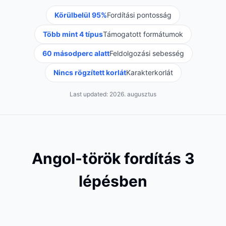
Körülbelül 95%
Fordítási pontosság
Több mint 4 típus
Támogatott formátumok
60 másodperc alatt
Feldolgozási sebesség
Nincs rögzített korlát
Karakterkorlát
Last updated:
2026. augusztus
Angol-török fordítás 3
lépésben