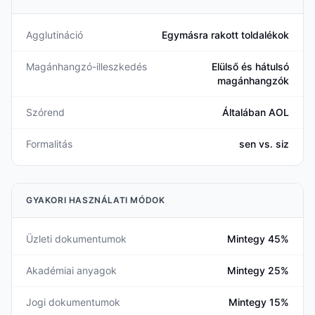
Agglutináció
Egymásra rakott toldalékok
Magánhangzó-illeszkedés
Elülső és hátulsó
magánhangzók
Szórend
Általában AOL
Formalitás
sen vs. siz
GYAKORI HASZNÁLATI MÓDOK
Üzleti dokumentumok
Mintegy 45%
Akadémiai anyagok
Mintegy 25%
Jogi dokumentumok
Mintegy 15%