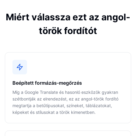
Miért válassza ezt az angol-
török fordítót
Beépített formázás-megőrzés
Míg a Google Translate és hasonló eszközök gyakran
szétbontják az elrendezést, ez az angol-török fordító
megtartja a betűtípusokat, színeket, táblázatokat,
képeket és stílusokat a török kimenetben.