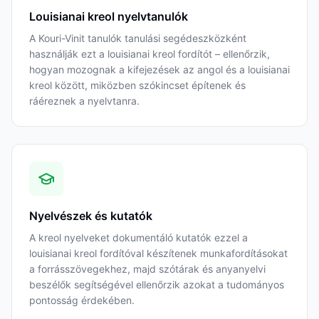
Louisianai kreol nyelvtanulók
A Kouri-Vinit tanulók tanulási segédeszközként
használják ezt a louisianai kreol fordítót – ellenőrzik,
hogyan mozognak a kifejezések az angol és a louisianai
kreol között, miközben szókincset építenek és
ráéreznek a nyelvtanra.
Nyelvészek és kutatók
A kreol nyelveket dokumentáló kutatók ezzel a
louisianai kreol fordítóval készítenek munkafordításokat
a forrásszövegekhez, majd szótárak és anyanyelvi
beszélők segítségével ellenőrzik azokat a tudományos
pontosság érdekében.