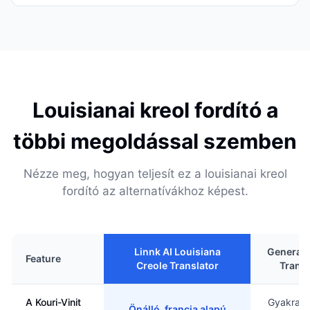
Louisianai kreol fordító a
többi megoldással szemben
Nézze meg, hogyan teljesít ez a louisianai kreol
fordító az alternatívákhoz képest.
Linnk AI Louisiana
General 
Feature
Creole Translator
Transl
A Kouri-Vinit
Gyakran 
Önálló, francia alapú