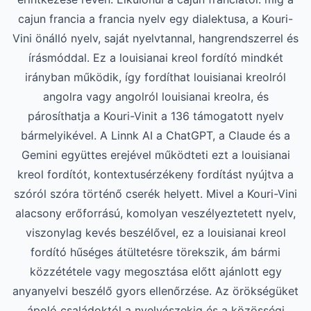
cajun francia a francia nyelv egy dialektusa, a Kouri-
Vini önálló nyelv, saját nyelvtannal, hangrendszerrel és
írásmóddal. Ez a louisianai kreol fordító mindkét
irányban működik, így fordíthat louisianai kreolról
angolra vagy angolról louisianai kreolra, és
párosíthatja a Kouri-Vinit a 136 támogatott nyelv
bármelyikével. A Linnk AI a ChatGPT, a Claude és a
Gemini együttes erejével működteti ezt a louisianai
kreol fordítót, kontextusérzékeny fordítást nyújtva a
szóról szóra történő cserék helyett. Mivel a Kouri-Vini
alacsony erőforrású, komolyan veszélyeztetett nyelv,
viszonylag kevés beszélővel, ez a louisianai kreol
fordító hűséges átültetésre törekszik, ám bármi
közzététele vagy megosztása előtt ajánlott egy
anyanyelvi beszélő gyors ellenőrzése. Az örökségüket
ápoló családoktól a nyelvészekig és a közösségi