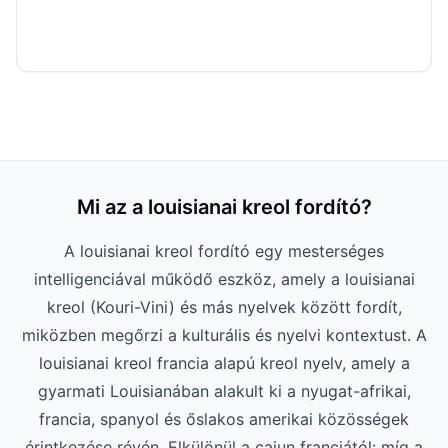
Mi az a louisianai kreol fordító?
A louisianai kreol fordító egy mesterséges
intelligenciával működő eszköz, amely a louisianai
kreol (Kouri-Vini) és más nyelvek között fordít,
miközben megőrzi a kulturális és nyelvi kontextust. A
louisianai kreol francia alapú kreol nyelv, amely a
gyarmati Louisianában alakult ki a nyugat-afrikai,
francia, spanyol és őslakos amerikai közösségek
érintkezése révén. Elkülönül a cajun franciától: míg a