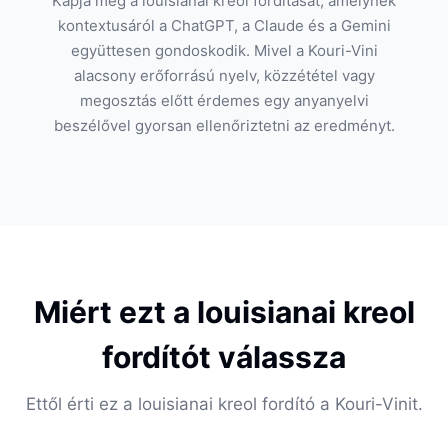
Kapja meg a louisianai kreol fordítását, amelynek
kontextusáról a ChatGPT, a Claude és a Gemini
együttesen gondoskodik. Mivel a Kouri-Vini
alacsony erőforrású nyelv, közzététel vagy
megosztás előtt érdemes egy anyanyelvi
beszélővel gyorsan ellenőriztetni az eredményt.
Miért ezt a louisianai kreol
fordítót válassza
Ettől érti ez a louisianai kreol fordító a Kouri-Vinit.