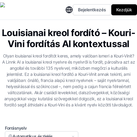
Bejelentkezés
Kezdjük
Louisianai kreol fordító – Kouri-
Vini fordítás AI kontextussal
Olyan louisianai kreol fordítót keres, amely valóban ismeri a Kouri-Vinit?
A Linnk AI a louisianai kreol nyelvre és nyelvről is fordít, párosítva azt az
angollal és további 135 nyelvvel, miközben megőrzi a kulturális
jelentést. Ez a louisianai kreol fordító a Kouri-Vinit annak tekinti, ami
valójában: önálló, francia alapú kreol nyelvnek – saját nyelvtannal,
helyesírással és szókinccsel –, nem pedig a cajun francia félreértett
változatának. Akár családi levelekkel, dalszövegekkel, közösségi
anyagokkal vagy kutatási szövegekkel dolgozik, ez a louisianai kreol
fordító segít áthidalni a Kouri-Vini és a kívánt nyelv közötti távolságot.
Forrásnyelv
Automatikus észlelés