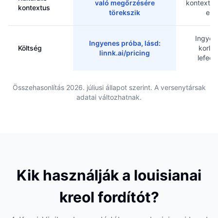
való megőrzésére
kontextus
kontextus
törekszik
elv
Ingyen
Ingyenes próba, lásd:
Költség
korlát
linnk.ai/pricing
lefede
Összehasonlítás 2026. júliusi állapot szerint. A versenytársak
adatai változhatnak.
Kik használják a louisianai
kreol fordítót?