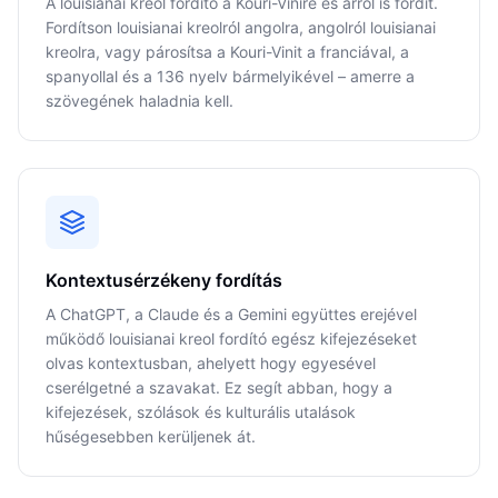
A louisianai kreol fordító a Kouri-Vinire és arról is fordít.
Fordítson louisianai kreolról angolra, angolról louisianai
kreolra, vagy párosítsa a Kouri-Vinit a franciával, a
spanyollal és a 136 nyelv bármelyikével – amerre a
szövegének haladnia kell.
Kontextusérzékeny fordítás
A ChatGPT, a Claude és a Gemini együttes erejével
működő louisianai kreol fordító egész kifejezéseket
olvas kontextusban, ahelyett hogy egyesével
cserélgetné a szavakat. Ez segít abban, hogy a
kifejezések, szólások és kulturális utalások
hűségesebben kerüljenek át.