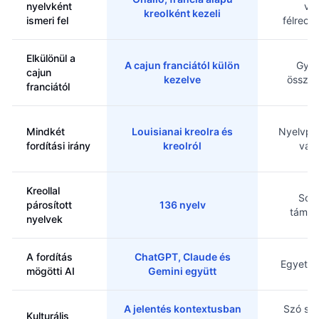
nyelvként
va
kreolként kezeli
ismeri fel
félrecí
Elkülönül a
A cajun franciától külön
Gyak
cajun
kezelve
össze
franciától
Mindkét
Louisianai kreolra és
Nyelvpá
fordítási irány
kreolról
vált
Kreollal
Sok,
párosított
136 nyelv
támog
nyelvek
A fordítás
ChatGPT, Claude és
Egyetle
mögötti AI
Gemini együtt
A jelentés kontextusban
Szó szer
Kulturális