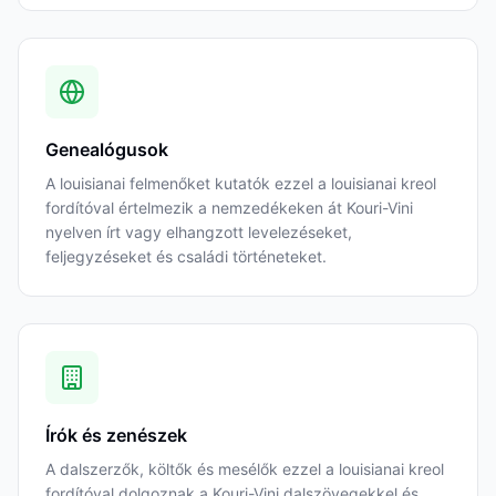
Genealógusok
A louisianai felmenőket kutatók ezzel a louisianai kreol
fordítóval értelmezik a nemzedékeken át Kouri-Vini
nyelven írt vagy elhangzott levelezéseket,
feljegyzéseket és családi történeteket.
Írók és zenészek
A dalszerzők, költők és mesélők ezzel a louisianai kreol
fordítóval dolgoznak a Kouri-Vini dalszövegekkel és