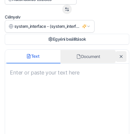
Célnyelv
system_interface - (system_interface)
Egyéni beállítások
Dialektus
Text
Document
Standard Louisiana Creole
Formalitási szint
Semleges
Kiejtési útmutató hozzáadása
Kulturális kontextus
Általános