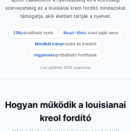
szervezetekig ez a louisianai kreol fordító mindazokat
támogatja, akik életben tartják a nyelvet.
136
párosítható nyelv
Kouri-Vini
a kreol saját neve
Mindkét irány
kreolra és kreolról
Ingyenes
kipróbálható fordítások
Last updated:
2026. augusztus
Hogyan működik a louisianai
kreol fordító