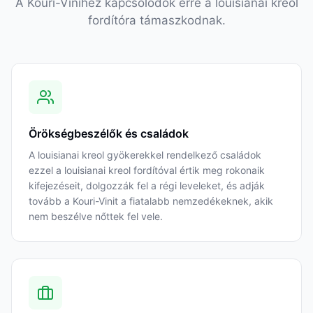
A Kouri-Vinihez kapcsolódók erre a louisianai kreol
fordítóra támaszkodnak.
Örökségbeszélők és családok
A louisianai kreol gyökerekkel rendelkező családok
ezzel a louisianai kreol fordítóval értik meg rokonaik
kifejezéseit, dolgozzák fel a régi leveleket, és adják
tovább a Kouri-Vinit a fiatalabb nemzedékeknek, akik
nem beszélve nőttek fel vele.