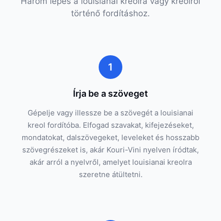
Három lépés a louisianai kreolra vagy kreolról
történő fordításhoz.
1
Írja be a szöveget
Gépelje vagy illessze be a szövegét a louisianai
kreol fordítóba. Elfogad szavakat, kifejezéseket,
mondatokat, dalszövegeket, leveleket és hosszabb
szövegrészeket is, akár Kouri-Vini nyelven íródtak,
akár arról a nyelvről, amelyet louisianai kreolra
szeretne átültetni.