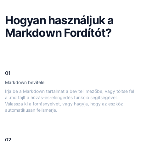
Hogyan használjuk a
Markdown Fordítót?
01
Markdown bevitele
Írja be a Markdown tartalmát a beviteli mezőbe, vagy töltse fel
a .md fájlt a húzás-és-elengedés funkció segítségével.
Válassza ki a forrásnyelvet, vagy hagyja, hogy az eszköz
automatikusan felismerje.
02