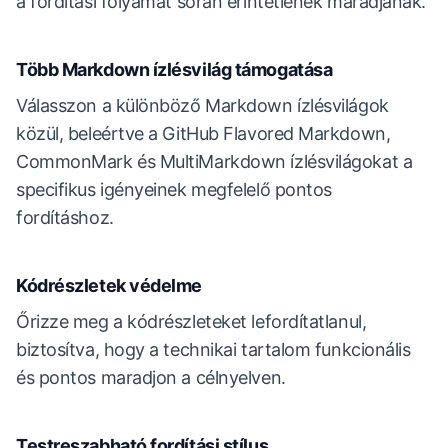
a fordítási folyamat során érintetlenek maradjanak.
Több Markdown ízlésvilág támogatása
Válasszon a különböző Markdown ízlésvilágok
közül, beleértve a GitHub Flavored Markdown,
CommonMark és MultiMarkdown ízlésvilágokat a
specifikus igényeinek megfelelő pontos
fordításhoz.
Kódrészletek védelme
Őrizze meg a kódrészleteket lefordítatlanul,
biztosítva, hogy a technikai tartalom funkcionális
és pontos maradjon a célnyelven.
Testreszabható fordítási stílus