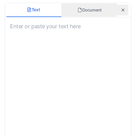
Markdown Íz
Text
Document
Not Specified
Kódrészletek Megőrzése
Kép Alt Szöveg Fordítása
Fordítási Stílus
Not Specified
Egyéni Utasítások