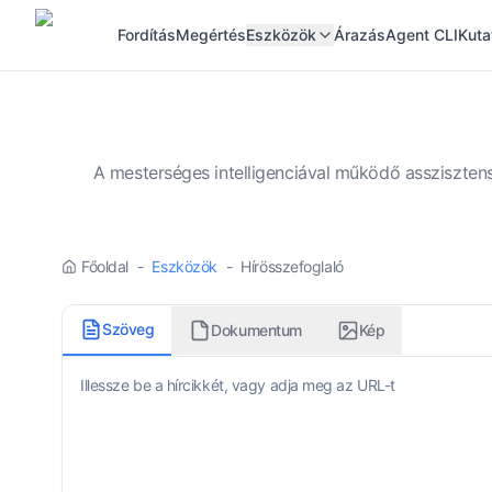
Fordítás
Megértés
Eszközök
Árazás
Agent CLI
Kuta
A mesterséges intelligenciával működő asszisztens
Főoldal
-
Eszközök
-
Hírösszefoglaló
Szöveg
Dokumentum
Kép