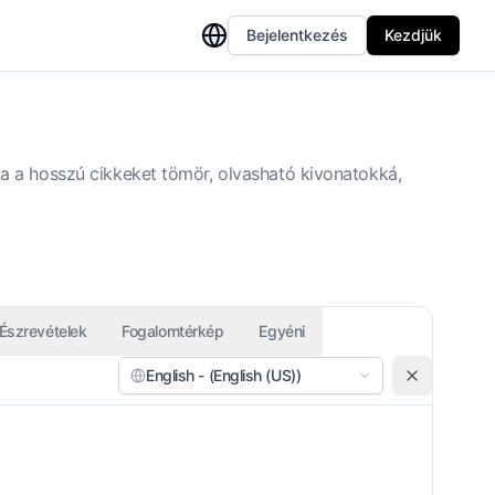
Bejelentkezés
Kezdjük
ja a hosszú cikkeket tömör, olvasható kivonatokká,
Észrevételek
Fogalomtérkép
Egyéni
English - (English (US))