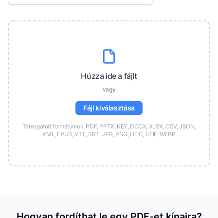
Húzza ide a fájlt
vagy
Fájl kiválasztása
Támogatott formátumok: PDF, PPTX, KEY, DOCX, XLSX, CSV, JSON,
XML, EPUB, VTT, SRT, JPG, PNG, HEIC, HEIF, WEBP
Hogyan fordíthat le egy PDF-et kínaira?