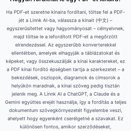
Ha PDF-et szeretne kínaira fordítani, töltse fel a PDF-
jét a Linnk AI-ba, válassza a kínait (中文) –
egyszerűsítettet vagy hagyományosat – célnyelvnek,
majd töltse le a lefordított PDF-et a megőrzött
elrendezéssel. Az egyszerűbb konverterekkel
ellentétben, amelyek elhagyják a táblázatokat és
képeket, vagy összekuszálják a kínai karaktereket, ez
a PDF kínai fordító épségben tartja a szerkezetet – a
bekezdések, oszlopok, diagramok és címsorok a
helyükön maradnak, a kínai szöveg pedig tisztán
jelenik meg. A Linnk AI a ChatGPT, a Claude és a
Gemini együttes erejét használja, így a fordítás a teljes
dokumentum szövegkörnyezetét figyelembe veszi,
ahelyett hogy egyenként cserélgetné a szavakat. Ez
különösen fontos, amikor szerződéseket,