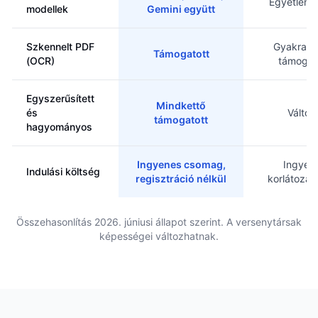
Egyetlen 
modellek
Gemini együtt
Szkennelt PDF
Gyakran
Támogatott
(OCR)
támogat
Egyszerűsített
Mindkettő
és
Változ
támogatott
hagyományos
Ingyenes csomag,
Ingyen
Indulási költség
regisztráció nélkül
korlátozás
Összehasonlítás 2026. júniusi állapot szerint. A versenytársak
képességei változhatnak.