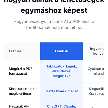
egymáshoz képest
Hogyan viszonyul a Linnk AI a PDF kínaira
fordításának más módjaihoz.
Ingyenes o
Feature
Linnk AI
konverte
Táblázatok, képek,
Megőrzi a PDF
Gyakran elve
elrendezés
formázását
elrendez
megőrizve
Kínai karakterek
Megsérülhe
Tiszta kínai kimenet
megjelenítése
összekuszá
Használt AI-
ChatGPT, Claude,