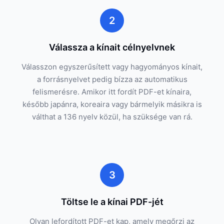
2
Válassza a kínait célnyelvnek
Válasszon egyszerűsített vagy hagyományos kínait,
a forrásnyelvet pedig bízza az automatikus
felismerésre. Amikor itt fordít PDF-et kínaira,
később japánra, koreaira vagy bármelyik másikra is
válthat a 136 nyelv közül, ha szüksége van rá.
3
Töltse le a kínai PDF-jét
Olyan lefordított PDF-et kap, amely megőrzi az