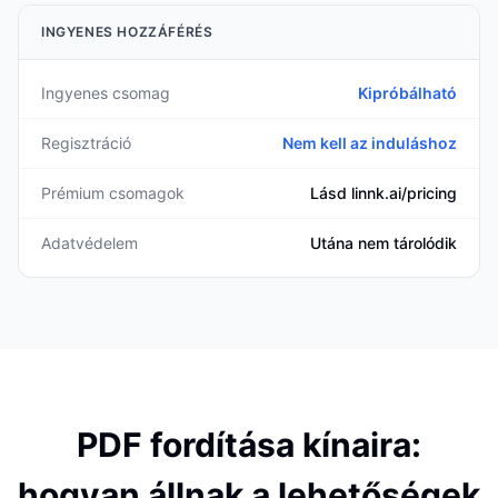
INGYENES HOZZÁFÉRÉS
Ingyenes csomag
Kipróbálható
Regisztráció
Nem kell az induláshoz
Prémium csomagok
Lásd linnk.ai/pricing
Adatvédelem
Utána nem tárolódik
PDF fordítása kínaira:
hogyan állnak a lehetőségek