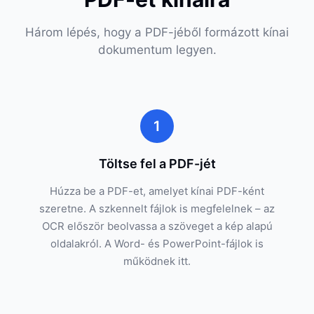
Három lépés, hogy a PDF-jéből formázott kínai
dokumentum legyen.
1
Töltse fel a PDF-jét
Húzza be a PDF-et, amelyet kínai PDF-ként
szeretne. A szkennelt fájlok is megfelelnek – az
OCR először beolvassa a szöveget a kép alapú
oldalakról. A Word- és PowerPoint-fájlok is
működnek itt.