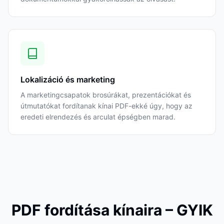
Lokalizáció és marketing
A marketingcsapatok brosúrákat, prezentációkat és
útmutatókat fordítanak kínai PDF-ekké úgy, hogy az
eredeti elrendezés és arculat épségben marad.
PDF fordítása kínaira – GYIK