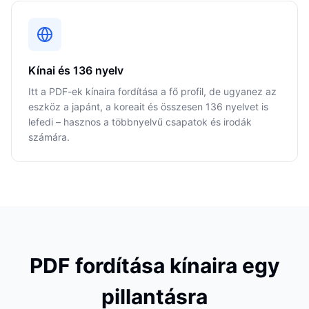
Kínai és 136 nyelv
Itt a PDF-ek kínaira fordítása a fő profil, de ugyanez az
eszköz a japánt, a koreait és összesen 136 nyelvet is
lefedi – hasznos a többnyelvű csapatok és irodák
számára.
PDF fordítása kínaira egy
pillantásra