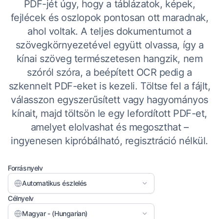
PDF-jét úgy, hogy a táblázatok, képek,
fejlécek és oszlopok pontosan ott maradnak,
ahol voltak. A teljes dokumentumot a
szövegkörnyezetével együtt olvassa, így a
kínai szöveg természetesen hangzik, nem
szóról szóra, a beépített OCR pedig a
szkennelt PDF-eket is kezeli. Töltse fel a fájlt,
válasszon egyszerűsített vagy hagyományos
kínait, majd töltsön le egy lefordított PDF-et,
amelyet elolvashat és megoszthat –
ingyenesen kipróbálható, regisztráció nélkül.
Forrásnyelv
Automatikus észlelés
Célnyelv
Magyar - (Hungarian)