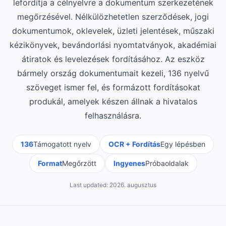
lefordítja a célnyelvre a dokumentum szerkezetének
megőrzésével. Nélkülözhetetlen szerződések, jogi
dokumentumok, oklevelek, üzleti jelentések, műszaki
kézikönyvek, bevándorlási nyomtatványok, akadémiai
átiratok és levelezések fordításához. Az eszköz
bármely ország dokumentumait kezeli, 136 nyelvű
szöveget ismer fel, és formázott fordításokat
produkál, amelyek készen állnak a hivatalos
felhasználásra.
136
Támogatott nyelv
OCR + Fordítás
Egy lépésben
Format
Megőrzött
Ingyenes
Próbaoldalak
Last updated:
2026. augusztus