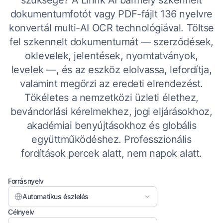
szüksége? A Linnk AI bármely szkennelt
dokumentumfotót vagy PDF-fájlt 136 nyelvre
konvertál multi-AI OCR technológiával. Töltse
fel szkennelt dokumentumát — szerződések,
oklevelek, jelentések, nyomtatványok,
levelek —, és az eszköz elolvassa, lefordítja,
valamint megőrzi az eredeti elrendezést.
Tökéletes a nemzetközi üzleti élethez,
bevándorlási kérelmekhez, jogi eljárásokhoz,
akadémiai benyújtásokhoz és globális
együttműködéshez. Professzionális
fordítások percek alatt, nem napok alatt.
Forrásnyelv
Automatikus észlelés
Célnyelv