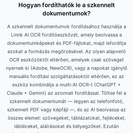
Hogyan fordíthatók le a szkennelt
dokumentumok?
A szkennelt dokumentumok fordításához használja a
Linnk AI OCR fordítóeszközét, amely beolvassa a
dokumentumképeket és PDF-fájlokat, majd lefordítja
azokat a formázás megőrzésével. Az olyan alapvető
OCR eszközöktől eltérően, amelyek csak szöveget
nyernek ki (Adobe, NewOCR), vagy a napokat igénylő
manuális fordítási szolgáltatásoktól eltérően, ez az
eszköz kombinálja a multi-AI OCR-t (ChatGPT +
Claude + Gemini) az azonnali fordítással. Töltse fel a
szkennelt dokumentumát — legyen az telefonfotó,
szkennelt PDF vagy képfájl —, és az AI beolvassa az
összes elemet: szövegeket, táblázatokat, fejléceket,
lábléceket, aláírásokat és bélyegzőket. Ezután