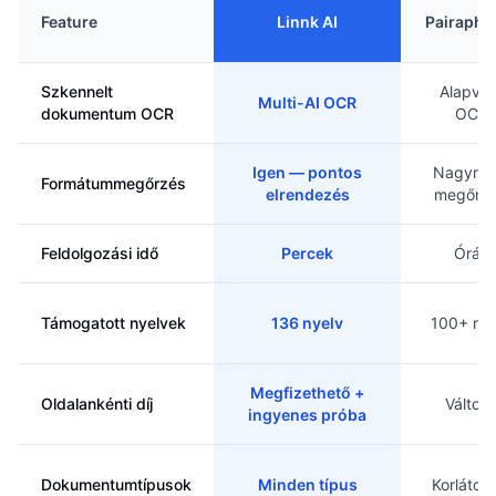
Feature
Linnk AI
Pairaphr
Szkennelt
Alapvet
Multi-AI OCR
dokumentum OCR
OCR
Igen — pontos
Nagyrés
Formátummegőrzés
elrendezés
megőrzö
Feldolgozási idő
Percek
Órák
Támogatott nyelvek
136 nyelv
100+ nye
Megfizethető +
Oldalankénti díj
Változ
ingyenes próba
Dokumentumtípusok
Minden típus
Korlátoz