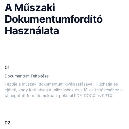
A Műszaki
Dokumentumfordító
Használata
01
Dokumentum Feltöltése
Kezdje a műszaki dokumentum kiválasztásával. Húzhatja és
ejtheti, vagy kattintson a tallózáshoz és a fájlok feltöltéséhez a
támogatott formátumokban, például PDF, DOCX és PPTX.
02