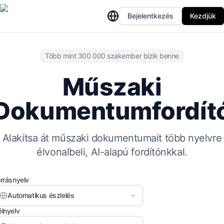
Bejelentkezés
Kezdjük
Több mint 300 000 szakember bízik benne
Műszaki
Dokumentumfordít
Alakítsa át műszaki dokumentumait több nyelvre
élvonalbeli, AI-alapú fordítónkkal.
rrásnyelv
Automatikus észlelés
lnyelv