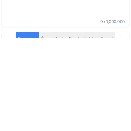
0
/
1,000,000
Eredmény
Észrevételek
Fogalomtérkép
Egyéni
Automatikus észlelés