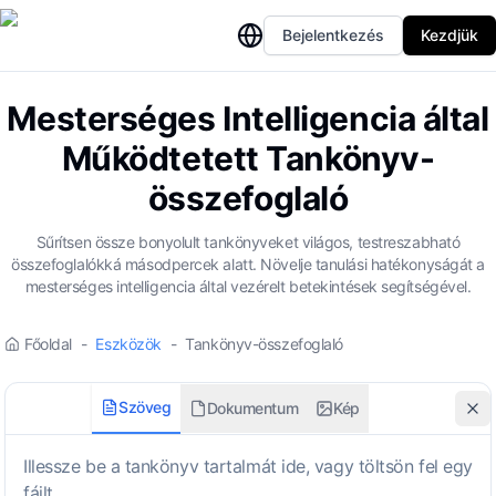
Bejelentkezés
Kezdjük
Mesterséges Intelligencia által
Működtetett Tankönyv-
összefoglaló
Sűrítsen össze bonyolult tankönyveket világos, testreszabható
összefoglalókká másodpercek alatt. Növelje tanulási hatékonyságát a
mesterséges intelligencia által vezérelt betekintések segítségével.
Főoldal
-
Eszközök
-
Tankönyv-összefoglaló
Szöveg
Dokumentum
Kép