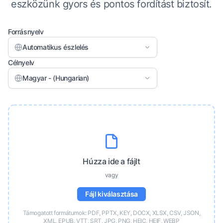
eszközünk gyors és pontos fordítást biztosít.
Forrásnyelv
Automatikus észlelés
Célnyelv
Magyar - (Hungarian)
Húzza ide a fájlt
vagy
Fájl kiválasztása
Támogatott formátumok: PDF, PPTX, KEY, DOCX, XLSX, CSV, JSON,
XML, EPUB, VTT, SRT, JPG, PNG, HEIC, HEIF, WEBP