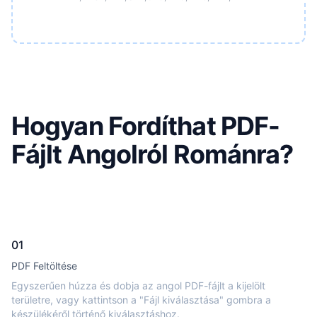
Hogyan Fordíthat PDF-
Fájlt Angolról Románra?
01
PDF Feltöltése
Egyszerűen húzza és dobja az angol PDF-fájlt a kijelölt
területre, vagy kattintson a "Fájl kiválasztása" gombra a
készülékéről történő kiválasztáshoz.