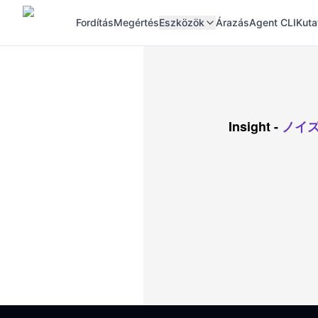
Fordítás
Megértés
Eszközök
Árazás
Agent CLI
Kuta
Insight
-
ノイ