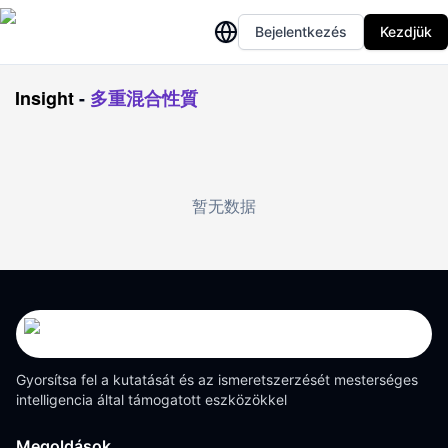
Bejelentkezés
Kezdjük
Insight
-
多重混合性質
暂无数据
Gyorsítsa fel a kutatását és az ismeretszerzését mesterséges
intelligencia által támogatott eszközökkel
Megoldások