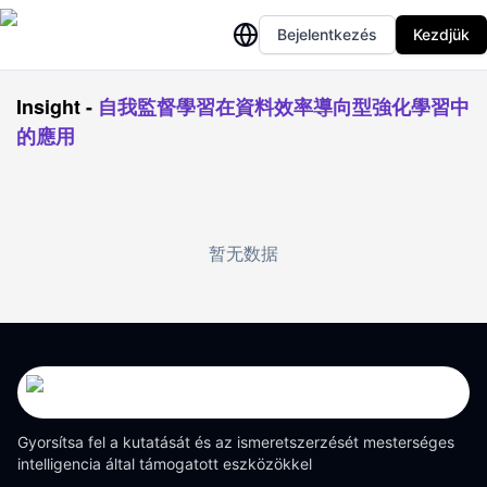
Bejelentkezés
Kezdjük
Insight
-
自我監督學習在資料效率導向型強化學習中
的應用
暂无数据
Gyorsítsa fel a kutatását és az ismeretszerzését mesterséges
intelligencia által támogatott eszközökkel