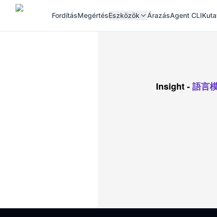
Fordítás
Megértés
Eszközök
Árazás
Agent CLI
Kuta
Insight
-
語言