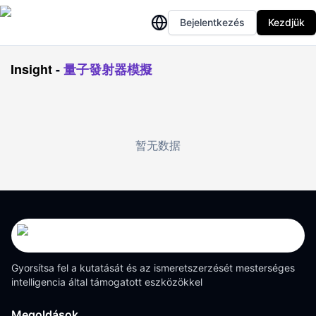
Bejelentkezés
Kezdjük
Insight
-
量子發射器模擬
暂无数据
Gyorsítsa fel a kutatását és az ismeretszerzését mesterséges
intelligencia által támogatott eszközökkel
Megoldások