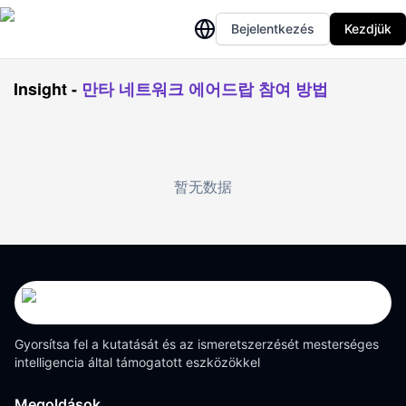
Bejelentkezés
Kezdjük
Insight
-
만타 네트워크 에어드랍 참여 방법
暂无数据
Gyorsítsa fel a kutatását és az ismeretszerzését mesterséges
intelligencia által támogatott eszközökkel
Megoldások