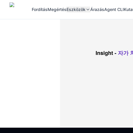
Fordítás
Megértés
Eszközök
Árazás
Agent CLI
Kuta
Insight
-
자가 