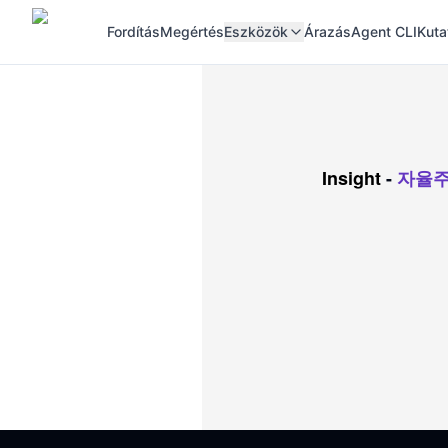
Fordítás
Megértés
Eszközök
Árazás
Agent CLI
Kuta
Insight
-
자율주