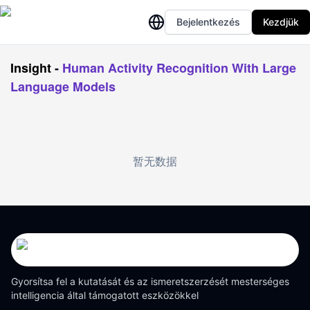
Bejelentkezés
Kezdjük
Insight
-
Human Activity Recognition With Large
Language Models
暂无数据
Gyorsítsa fel a kutatását és az ismeretszerzését mesterséges
intelligencia által támogatott eszközökkel