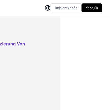
Bejelentkezés
Kezdjük
izierung Von