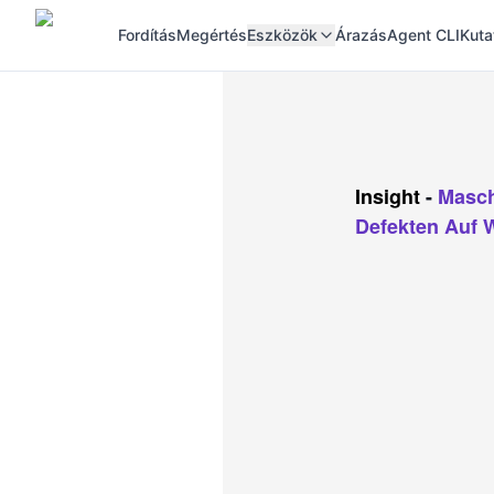
Fordítás
Megértés
Eszközök
Árazás
Agent CLI
Kuta
Insight
-
Masch
Defekten Auf 