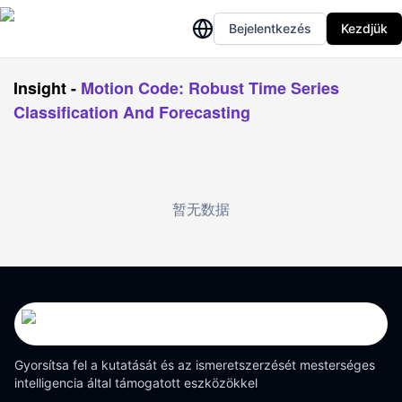
Bejelentkezés
Kezdjük
Insight
-
Motion Code: Robust Time Series
Classification And Forecasting
暂无数据
Gyorsítsa fel a kutatását és az ismeretszerzését mesterséges
intelligencia által támogatott eszközökkel