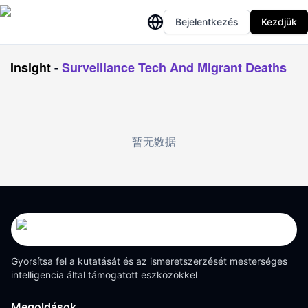
Bejelentkezés
Kezdjük
Insight
-
Surveillance Tech And Migrant Deaths
暂无数据
Gyorsítsa fel a kutatását és az ismeretszerzését mesterséges
intelligencia által támogatott eszközökkel
Megoldások