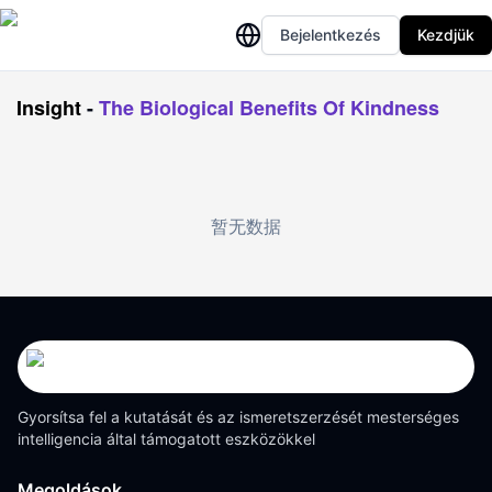
Bejelentkezés
Kezdjük
Insight
-
The Biological Benefits Of Kindness
暂无数据
Gyorsítsa fel a kutatását és az ismeretszerzését mesterséges
intelligencia által támogatott eszközökkel
Megoldások