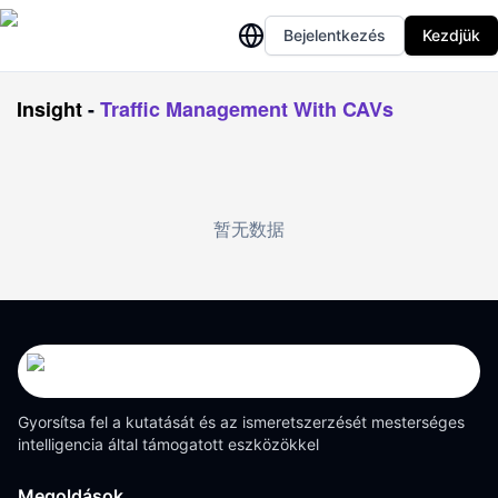
Bejelentkezés
Kezdjük
Insight
-
Traffic Management With CAVs
暂无数据
Gyorsítsa fel a kutatását és az ismeretszerzését mesterséges
intelligencia által támogatott eszközökkel
Megoldások