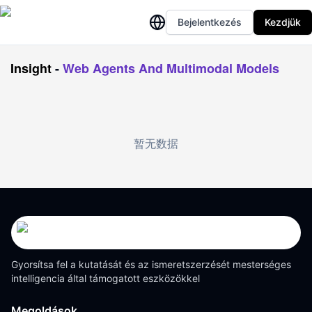
Bejelentkezés
Kezdjük
Insight
-
Web Agents And Multimodal Models
暂无数据
Gyorsítsa fel a kutatását és az ismeretszerzését mesterséges
intelligencia által támogatott eszközökkel
Megoldások