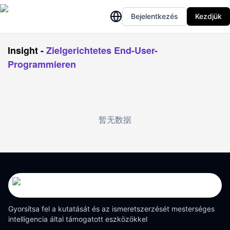
Bejelentkezés
Kezdjük
Insight
-
Zielgerichtetes End-User-
Programmieren
暂无数据
Gyorsítsa fel a kutatását és az ismeretszerzését mesterséges
intelligencia által támogatott eszközökkel