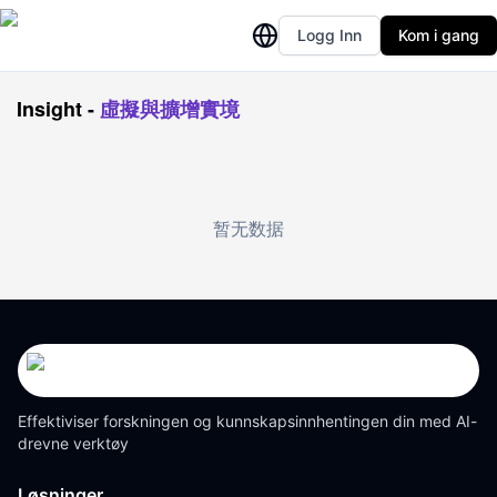
Logg Inn
Kom i gang
Insight
-
虛擬與擴增實境
暂无数据
Effektiviser forskningen og kunnskapsinnhentingen din med AI-
drevne verktøy
Løsninger