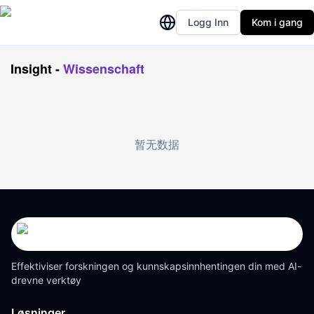
Logg Inn
Kom i gang
Insight
-
Wissenschaft
暂无数据
Effektiviser forskningen og kunnskapsinnhentingen din med AI-
drevne verktøy
Løsninger