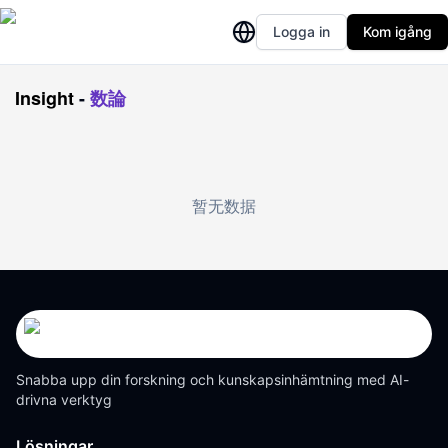
Logga in
Kom igång
Insight
-
数論
暂无数据
Snabba upp din forskning och kunskapsinhämtning med AI-
drivna verktyg
Lösningar