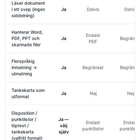
Läser dokument
i ett svep (ingen
Ja
Delvis
Delvis
siddelning)
Hanterar Word,
Endast
PDF, PPT och
Ja
Begränsa
PDF
skannade filer
Flerspråkig
inmatning →
Ja
Begränsat
Begränsa
utmatning
Tankekarta som
Ja
Nej
Nej
utformat
Disposition /
punktlistor /
Ja —
Endast
Endast
löptext /
välj
punktlistor
punktlisto
tankekarta
själv
(valfritt format)