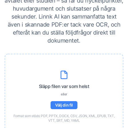
avtalet eller studien – så får du nyckelpunkter,
huvudargument och slutsatser på några
sekunder. Linnk AI kan sammanfatta text
även i skannade PDF:er tack vare OCR, och
efteråt kan du ställa följdfrågor direkt till
dokumentet.
Släpp filen var som helst
eller
Välj din fil
Format som stöds: PDF, PPTX, DOCX, CSV, JSON, XML, EPUB, TXT,
VTT, SRT, MD, YAML