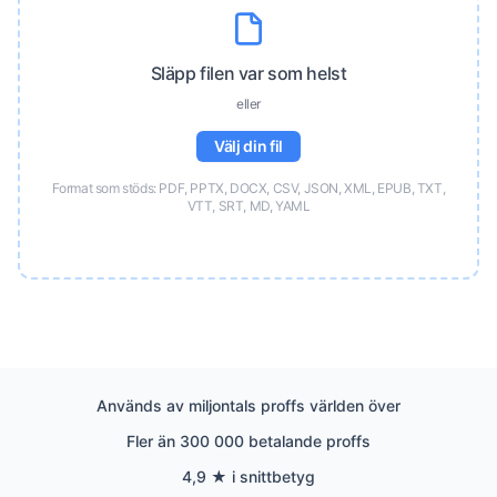
Släpp filen var som helst
eller
Välj din fil
Format som stöds: PDF, PPTX, DOCX, CSV, JSON, XML, EPUB, TXT,
VTT, SRT, MD, YAML
Används av miljontals proffs världen över
Fler än 300 000 betalande proffs
4,9 ★ i snittbetyg