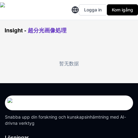
Logga in
Kom igång
Insight
-
超分光画像処理
暂无数据
Snabba upp din forskning och kunskapsinhämtning med AI-
drivna verktyg
Lösningar