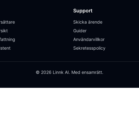
Support
sättare
Skicka ärende
sikt
Guider
attning
Användarvillkor
istent
Sekretesspolicy
© 2026 Linnk AI. Med ensamrätt.