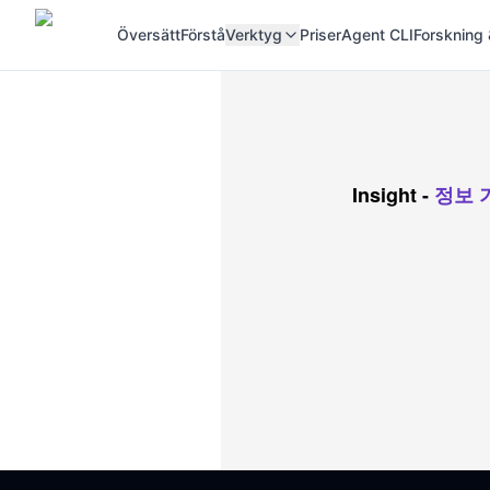
Översätt
Förstå
Verktyg
Priser
Agent CLI
Forskning 
Insight
-
정보 