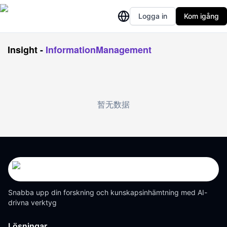
Logga in
Kom igång
Insight
-
InformationManagement
暂无数据
Snabba upp din forskning och kunskapsinhämtning med AI-
drivna verktyg
Lösningar