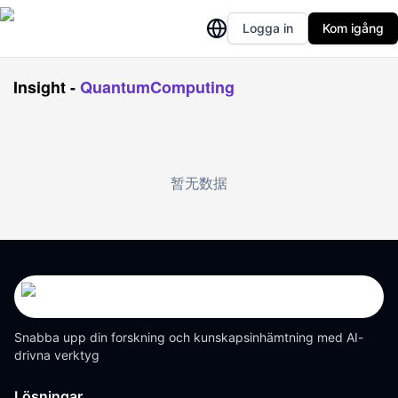
Logga in
Kom igång
Insight
-
QuantumComputing
暂无数据
Snabba upp din forskning och kunskapsinhämtning med AI-
drivna verktyg
Lösningar