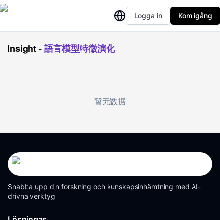
Logga in
Kom igång
Insight
-
語言模型特徵演化
暂无数据
Snabba upp din forskning och kunskapsinhämtning med AI-
drivna verktyg
Lösningar