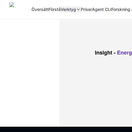
Översätt
Förstå
Verktyg
Priser
Agent CLI
Forskning 
Insight
-
Energ