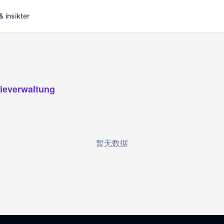
& insikter
ieverwaltung
暂无数据