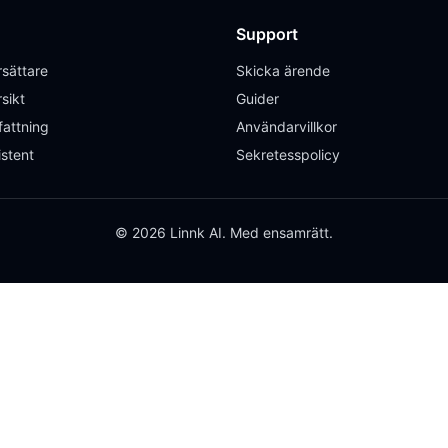
Support
sättare
Skicka ärende
sikt
Guider
attning
Användarvillkor
istent
Sekretesspolicy
© 2026 Linnk AI. Med ensamrätt.